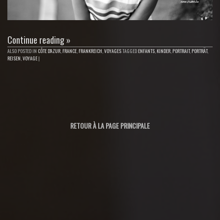
Continue reading
»
ALSO POSTED IN
CÔTE D'AZUR
,
FRANCE
,
FRANKREICH
,
VOYAGES
TAGGED
ENFANTS
,
KINDER
,
PORTRAIT
,
PORTRÄT
,
REISEN
,
VOYAGE
|
RETOUR À LA PAGE PRINCIPALE