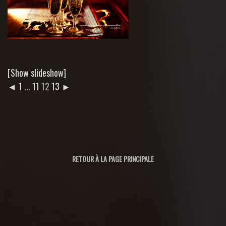
[Show slideshow]
◄
1
...
11
12
13
►
RETOUR À LA PAGE PRINCIPALE