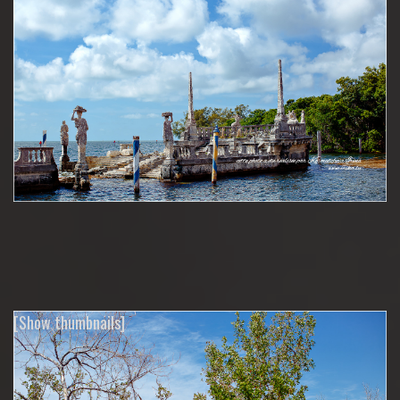
[Show thumbnails]