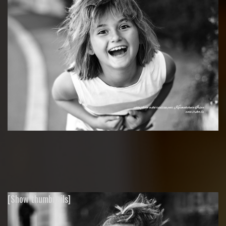
[Show thumbnails]